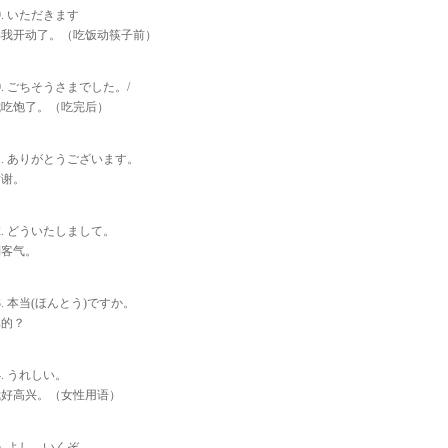
9. いただきます
那我开动了。（吃饭动筷子前）
0. ごちそうさまでした。/
我吃饱了。（吃完后）
1. ありがとうございます。
谢谢。
2. どういたしまして。
别客气。
3. 本当(ほんとう)ですか。
真的？
4. うれしい。
我好高兴。（女性用语）
5. よし。いくぞ。