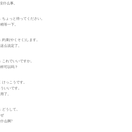
没什么事。
4. ちょっと待ってください。
请稍等一下。
5. 約束(やくそく)します。
就这么说定了。
6. これでいいですか。
这样可以吗？
7. けっこうです。
もういいです。
不用了。
8. どうして。
なぜ
什么啊?