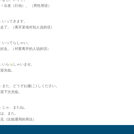
！出发（行动）。 （男性用语）
6. いってきます。
我走了。（离开某地对别人说的话）
7. いってらしゃい。
您好走。（对要离开的人说的话）
8. いら
っ
しゃいませ。
欢迎光临。
9. また、どうぞお越(こ) しください。
欢迎下次光临。
0. じゃ、またね。
では、また。
再见（比较通用的用法）