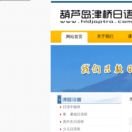
关于我们
课
网站首页
您
日语中级班
寒、暑假日语班
高中生日语班
少儿日语班