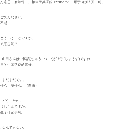
好意思，麻烦你…。相当于英语的“Excuse me”。用于向别人开口时。
. ごめんなさい。
对不起。
. どういうことですか。
什么意思呢？
0. 山田さんは中国語(ちゅうごくご)が上手(じょうず)ですね。
山田的中国话说的真好。
1. まだまだです。
没什么。没什么。（自谦）
2. どうしたの。
どうしたんですか。
发生了什么事啊。
3. なんでもない。