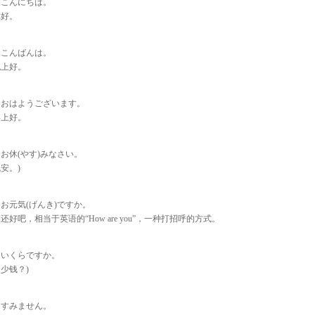
. こんにちは。
你好。
. こんばんは。
晚上好。
. おはようございます。
早上好。
. お休(やす)みなさい。
安。)
. お元気(げんき)ですか。
还好吧，相当于英语的“How are you”，一种打招呼的方式。
. いくらですか。
少钱？)
. すみません。