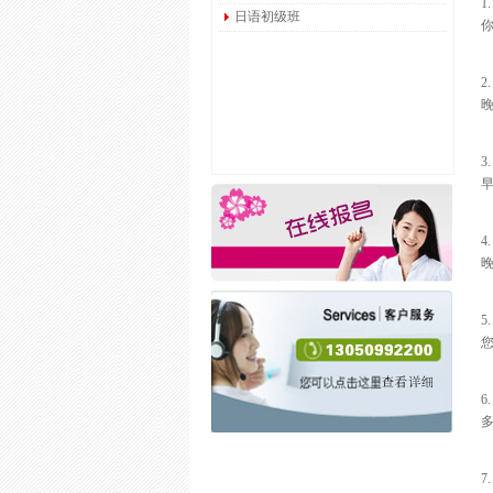
1
日语初级班
2
3
4
晚
5
您
6
多
7