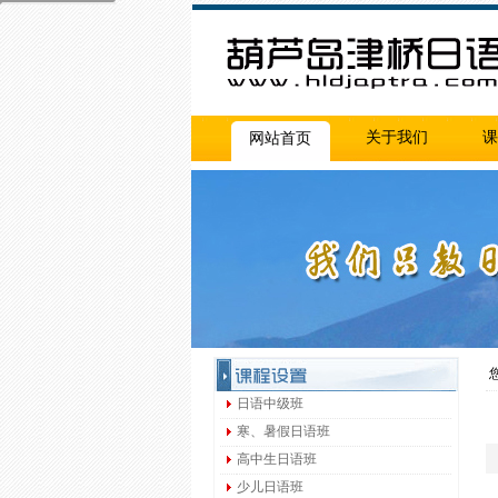
关于我们
课
网站首页
您
日语中级班
寒、暑假日语班
高中生日语班
少儿日语班