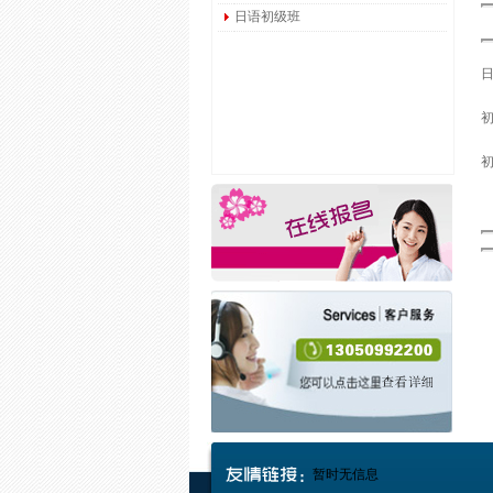
日语初级班
初
初
暂时无信息