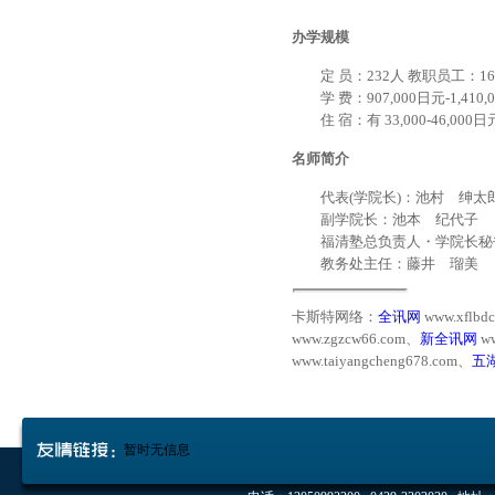
办学规模
定 员：232人 教职员工：1
学 费：907,000日元-1,410,
住 宿：有 33,000-46,00
名师简介
代表(学院长)：池村 绅太
副学院长：池本 纪代子
福清塾总负责人・学院长秘
教务处主任：藤井 瑠美
卡斯特网络：
全讯网
www.xflbd
www.zgzcw66.com、
新全讯网
ww
www.taiyangcheng678.com、
五
暂时无信息