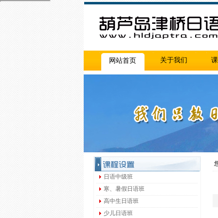
关于我们
课
网站首页
您
日语中级班
寒、暑假日语班
高中生日语班
少儿日语班