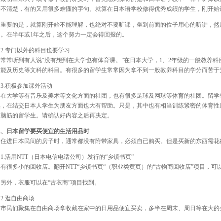
听不清楚，有的又用很多难懂的字句。就算在日本语学校修得优秀成绩的学生，刚开始
重要的是，就算刚开始不能理解，也绝对不要旷课，坐到前面的位子用心的听讲，然
问。在半年或1年之后，这个努力一定会得回报的。
2.专门以外的科目也要学习
常常听到有人说“没有想到在大学也有体育课。”在日本大学，1、2年级的一般教养
技能及历史等文科的科目。有很多的留学生常常因为拿不到一般教养科目的学分而苦于
3.积极参加课外活动
在大学等有音乐及美术等文化方面的社团，也有很多足球及网球等体育的社团。留学
实，在结交日本人学生为朋友方面也大有帮助。只是，其中也有相当训练紧密的体育性
伤脑筋的留学生。请确认好内容之后再决定。
二、日本留学要买便宜的生活用品时
住进日本民间的房子时，通常都没有附带家具，必须自已购买。但是买新的东西需花
1.活用NTT（日本电信电话公司）发行的“乡镇书页”
有很多小的回收店。翻开NTT“乡镇书页“（职业类黄页）的“古物商回收店”项目，
另外，衣服可以在“古衣商”项目找到。
2.逛自由商场
市民们聚集在自由商场拿收藏在家中的日用品便宜买卖，多半在周末、周日等在大的