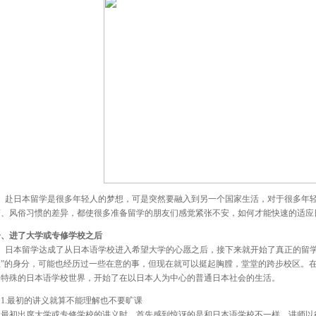
赴日本留学是很多年轻人的梦想，可是突然要融入到另一个国家生活，对于很多年
变、风俗习惯的差异，都使很多准备留学的朋友们感觉紧张不安，如何才能快速的适应
一、进了大学或专修学校之后
日本留学达成了从日本语学校进入希望大学的心愿之后，接下来就开始了真正的留学
生”的身分，可能也经历过一些在意的事，但现在就可以挺起胸膛，堂堂的跨步校区。
常特殊的日本语学校世界，开始了在以日本人为中心的普通日本社会的生活。
1.最初的讲义就算不能理解也不要旷课
最初出席大学或专修学校的讲义时，首先感到惊讶的是和日本语学校不一样，讲师以